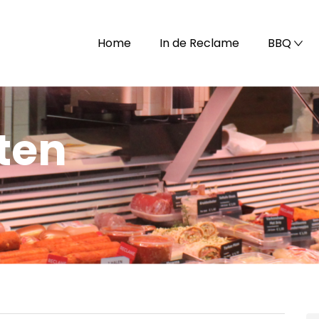
Home
In de Reclame
BBQ
iten