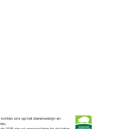
 richten ons op het dierenwelzijn en
ieu.
ds 2015 zijn wij aangesloten bij de keten: