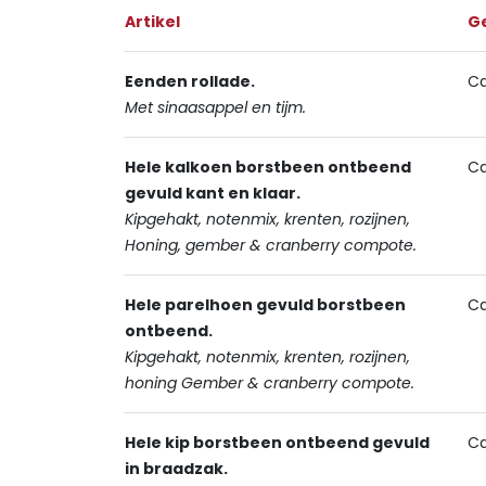
Artikel
G
Eenden rollade.
Ca
Met sinaasappel en tijm.
Hele kalkoen borstbeen ontbeend
Ca
gevuld kant en klaar.
Kipgehakt, notenmix, krenten, rozijnen,
Honing, gember & cranberry compote.
Hele parelhoen gevuld borstbeen
Ca.
ontbeend.
Kipgehakt, notenmix, krenten, rozijnen,
honing Gember & cranberry compote.
Hele kip borstbeen ontbeend gevuld
Ca
in braadzak.